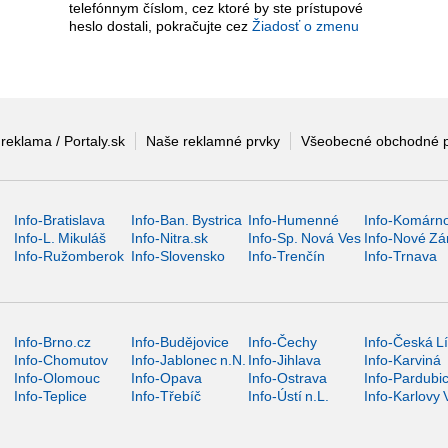
telefónnym číslom, cez ktoré by ste prístupové
heslo dostali, pokračujte cez
Žiadosť o zmenu
 reklama / Portaly.sk
Naše reklamné prvky
Všeobecné obchodné 
Info-Bratislava
Info-Ban. Bystrica
Info-Humenné
Info-Komárn
Info-L. Mikuláš
Info-Nitra.sk
Info-Sp. Nová Ves
Info-Nové Z
Info-Ružomberok
Info-Slovensko
Info-Trenčín
Info-Trnava
Info-Brno.cz
Info-Budějovice
Info-Čechy
Info-Česká L
Info-Chomutov
Info-Jablonec n.N.
Info-Jihlava
Info-Karviná
Info-Olomouc
Info-Opava
Info-Ostrava
Info-Pardubi
Info-Teplice
Info-Třebíč
Info-Ústí n.L.
Info-Karlovy 