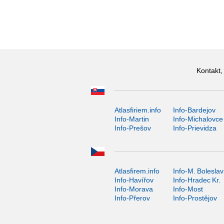
Kontakt,
Atlasfiriem.info
Info-Bardejov
Info-Martin
Info-Michalovce
Info-Prešov
Info-Prievidza
Atlasfirem.info
Info-M. Boleslav
Info-Havířov
Info-Hradec Kr.
Info-Morava
Info-Most
Info-Přerov
Info-Prostějov