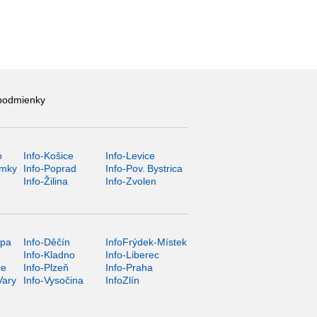
podmienky
o
Info-Košice
Info-Levice
ámky
Info-Poprad
Info-Pov. Bystrica
Info-Žilina
Info-Zvolen
ípa
Info-Děčín
InfoFrýdek-Místek
Info-Kladno
Info-Liberec
ce
Info-Plzeň
Info-Praha
Vary
Info-Vysočina
InfoZlín