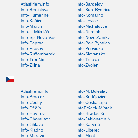
Atlasfiriem.info
Info-Bardejov
Info-Bratislava
Info-Ban. Bystrica
Info-Humenné
Info-Komárno
Info-Košice
Info-Levice
Info-Martin
Info-Michalovce
Info-L. Mikuláš
Info-Nitra.sk
Info-Sp. Nová Ves
Info-Nové Zámky
Info-Poprad
Info-Pov. Bystrica
Info-Prešov
Info-Prievidza
Info-Ružomberok
Info-Slovensko
Info-Trenčín
Info-Trnava
Info-Žilina
Info-Zvolen
Atlasfirem.info
Info-M. Boleslav
Info-Brno.cz
Info-Budějovice
Info-Čechy
Info-Česká Lípa
Info-Děčín
InfoFrýdek-Místek
Info-Havířov
Info-Hradec Kr.
Info-Chomutov
Info-Jablonec n.N.
Info-Jihlava
Info-Karviná
Info-Kladno
Info-Liberec
Info-Morava
Info-Most