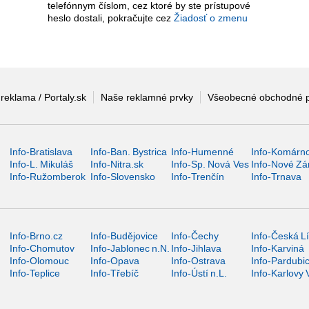
telefónnym číslom, cez ktoré by ste prístupové
heslo dostali, pokračujte cez
Žiadosť o zmenu
 reklama / Portaly.sk
Naše reklamné prvky
Všeobecné obchodné 
Info-Bratislava
Info-Ban. Bystrica
Info-Humenné
Info-Komárn
Info-L. Mikuláš
Info-Nitra.sk
Info-Sp. Nová Ves
Info-Nové Z
Info-Ružomberok
Info-Slovensko
Info-Trenčín
Info-Trnava
Info-Brno.cz
Info-Budějovice
Info-Čechy
Info-Česká L
Info-Chomutov
Info-Jablonec n.N.
Info-Jihlava
Info-Karviná
Info-Olomouc
Info-Opava
Info-Ostrava
Info-Pardubi
Info-Teplice
Info-Třebíč
Info-Ústí n.L.
Info-Karlovy 