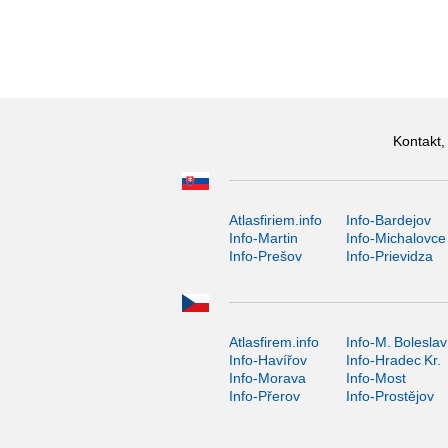
Kontakt,
Atlasfiriem.info
Info-Bardejov
Info-Martin
Info-Michalovce
Info-Prešov
Info-Prievidza
Atlasfirem.info
Info-M. Boleslav
Info-Havířov
Info-Hradec Kr.
Info-Morava
Info-Most
Info-Přerov
Info-Prostějov