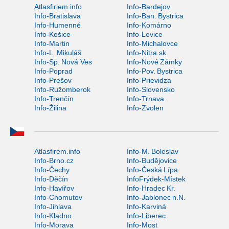
Atlasfiriem.info
Info-Bardejov
Info-Bratislava
Info-Ban. Bystrica
Info-Humenné
Info-Komárno
Info-Košice
Info-Levice
Info-Martin
Info-Michalovce
Info-L. Mikuláš
Info-Nitra.sk
Info-Sp. Nová Ves
Info-Nové Zámky
Info-Poprad
Info-Pov. Bystrica
Info-Prešov
Info-Prievidza
Info-Ružomberok
Info-Slovensko
Info-Trenčín
Info-Trnava
Info-Žilina
Info-Zvolen
Atlasfirem.info
Info-M. Boleslav
Info-Brno.cz
Info-Budějovice
Info-Čechy
Info-Česká Lípa
Info-Děčín
InfoFrýdek-Místek
Info-Havířov
Info-Hradec Kr.
Info-Chomutov
Info-Jablonec n.N.
Info-Jihlava
Info-Karviná
Info-Kladno
Info-Liberec
Info-Morava
Info-Most