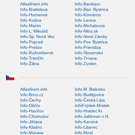
Atlasfiriem.info
Info-Bardejov
Info-Bratislava
Info-Ban. Bystrica
Info-Humenné
Info-Komárno
Info-Košice
Info-Levice
Info-Martin
Info-Michalovce
Info-L. Mikuláš
Info-Nitra.sk
Info-Sp. Nová Ves
Info-Nové Zámky
Info-Poprad
Info-Pov. Bystrica
Info-Prešov
Info-Prievidza
Info-Ružomberok
Info-Slovensko
Info-Trenčín
Info-Trnava
Info-Žilina
Info-Zvolen
Atlasfirem.info
Info-M. Boleslav
Info-Brno.cz
Info-Budějovice
Info-Čechy
Info-Česká Lípa
Info-Děčín
InfoFrýdek-Místek
Info-Havířov
Info-Hradec Kr.
Info-Chomutov
Info-Jablonec n.N.
Info-Jihlava
Info-Karviná
Info-Kladno
Info-Liberec
Info-Morava
Info-Most