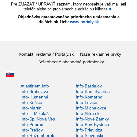
Pre ZMAZAŤ / UPRAVIŤ záznam, ktorý neobsahuje váš mail ani
telefón alebo pri problémoch s editáciou kliknite
tu
.
Objednávky garantovaného prioritného umiestnenia a
ďalších služieb:
www.portaly.sk
Kontakt, reklama / Portaly.sk
Naše reklamné prvky
Všeobecné obchodné podmienky
Atlasfiriem.info
Info-Bardejov
Info-Bratislava
Info-Ban. Bystrica
Info-Humenné
Info-Komárno
Info-Košice
Info-Levice
Info-Martin
Info-Michalovce
Info-L. Mikuláš
Info-Nitra.sk
Info-Sp. Nová Ves
Info-Nové Zámky
Info-Poprad
Info-Pov. Bystrica
Info-Prešov
Info-Prievidza
Info-Ružomberok
Info-Slovensko