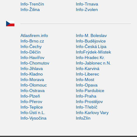
Info-Trenčín
Info-Trnava
Info-Žilina
Info-Zvolen
Atlasfirem.info
Info-M. Boleslav
Info-Brno.cz
Info-Budějovice
Info-Čechy
Info-Česká Lípa
Info-Děčín
InfoFrýdek-Místek
Info-Havířov
Info-Hradec Kr.
Info-Chomutov
Info-Jablonec n.N.
Info-Jihlava
Info-Karviná
Info-Kladno
Info-Liberec
Info-Morava
Info-Most
Info-Olomouc
Info-Opava
Info-Ostrava
Info-Pardubice
Info-Plzeň
Info-Praha
Info-Přerov
Info-Prostějov
Info-Teplice
Info-Třebíč
Info-Ústí n.L.
Info-Karlovy Vary
Info-Vysočina
InfoZlín