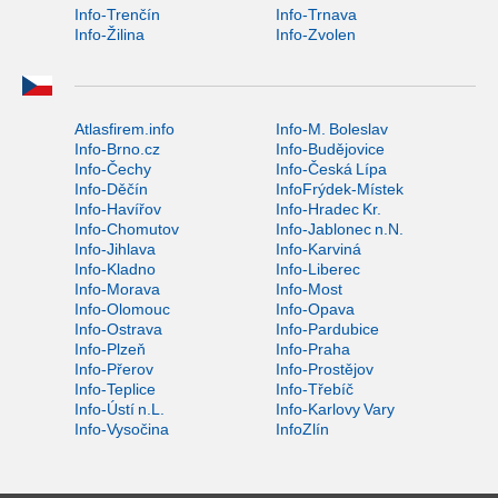
Info-Trenčín
Info-Trnava
Info-Žilina
Info-Zvolen
Atlasfirem.info
Info-M. Boleslav
Info-Brno.cz
Info-Budějovice
Info-Čechy
Info-Česká Lípa
Info-Děčín
InfoFrýdek-Místek
Info-Havířov
Info-Hradec Kr.
Info-Chomutov
Info-Jablonec n.N.
Info-Jihlava
Info-Karviná
Info-Kladno
Info-Liberec
Info-Morava
Info-Most
Info-Olomouc
Info-Opava
Info-Ostrava
Info-Pardubice
Info-Plzeň
Info-Praha
Info-Přerov
Info-Prostějov
Info-Teplice
Info-Třebíč
Info-Ústí n.L.
Info-Karlovy Vary
Info-Vysočina
InfoZlín