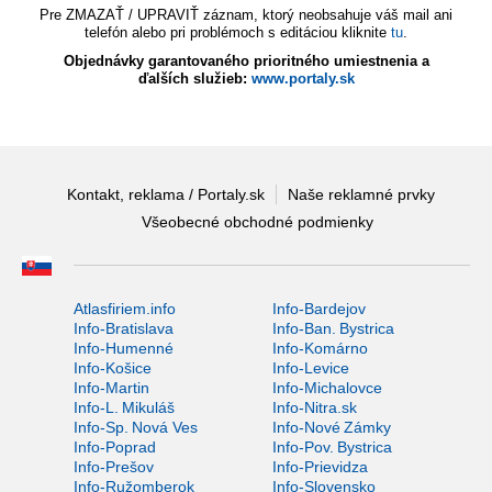
Pre ZMAZAŤ / UPRAVIŤ záznam, ktorý neobsahuje váš mail ani
telefón alebo pri problémoch s editáciou kliknite
tu
.
Objednávky garantovaného prioritného umiestnenia a
ďalších služieb:
www.portaly.sk
Kontakt, reklama / Portaly.sk
Naše reklamné prvky
Všeobecné obchodné podmienky
Atlasfiriem.info
Info-Bardejov
Info-Bratislava
Info-Ban. Bystrica
Info-Humenné
Info-Komárno
Info-Košice
Info-Levice
Info-Martin
Info-Michalovce
Info-L. Mikuláš
Info-Nitra.sk
Info-Sp. Nová Ves
Info-Nové Zámky
Info-Poprad
Info-Pov. Bystrica
Info-Prešov
Info-Prievidza
Info-Ružomberok
Info-Slovensko