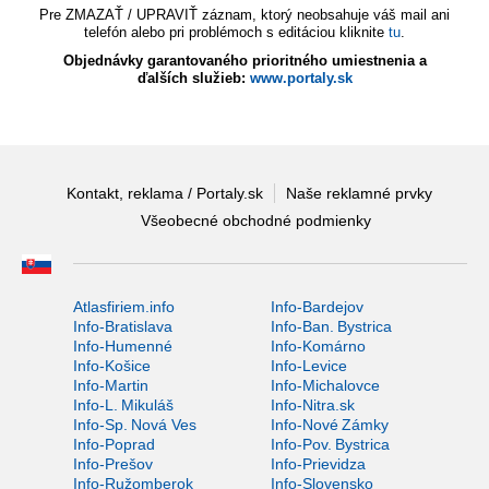
Pre ZMAZAŤ / UPRAVIŤ záznam, ktorý neobsahuje váš mail ani
telefón alebo pri problémoch s editáciou kliknite
tu
.
Objednávky garantovaného prioritného umiestnenia a
ďalších služieb:
www.portaly.sk
Kontakt, reklama / Portaly.sk
Naše reklamné prvky
Všeobecné obchodné podmienky
Atlasfiriem.info
Info-Bardejov
Info-Bratislava
Info-Ban. Bystrica
Info-Humenné
Info-Komárno
Info-Košice
Info-Levice
Info-Martin
Info-Michalovce
Info-L. Mikuláš
Info-Nitra.sk
Info-Sp. Nová Ves
Info-Nové Zámky
Info-Poprad
Info-Pov. Bystrica
Info-Prešov
Info-Prievidza
Info-Ružomberok
Info-Slovensko