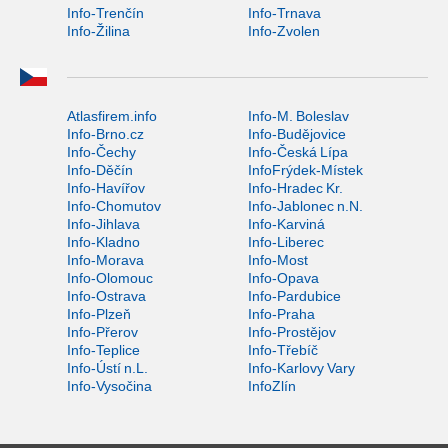
Info-Trenčín
Info-Trnava
Info-Žilina
Info-Zvolen
Atlasfirem.info
Info-M. Boleslav
Info-Brno.cz
Info-Budějovice
Info-Čechy
Info-Česká Lípa
Info-Děčín
InfoFrýdek-Místek
Info-Havířov
Info-Hradec Kr.
Info-Chomutov
Info-Jablonec n.N.
Info-Jihlava
Info-Karviná
Info-Kladno
Info-Liberec
Info-Morava
Info-Most
Info-Olomouc
Info-Opava
Info-Ostrava
Info-Pardubice
Info-Plzeň
Info-Praha
Info-Přerov
Info-Prostějov
Info-Teplice
Info-Třebíč
Info-Ústí n.L.
Info-Karlovy Vary
Info-Vysočina
InfoZlín