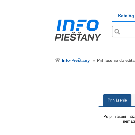
Katalóg
Info-Piešťany
Prihlásenie do editá
Prihlásenie
Po prihlásení môže
nemáte