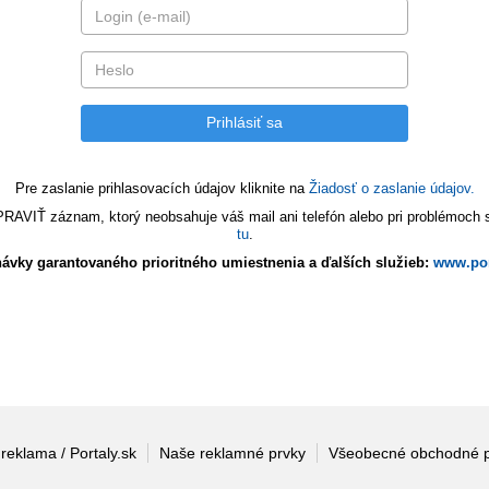
Pre zaslanie prihlasovacích údajov kliknite na
Žiadosť o zaslanie údajov.
VIŤ záznam, ktorý neobsahuje váš mail ani telefón alebo pri problémoch s 
tu
.
ávky garantovaného prioritného umiestnenia a ďalších služieb:
www.por
 reklama / Portaly.sk
Naše reklamné prvky
Všeobecné obchodné 