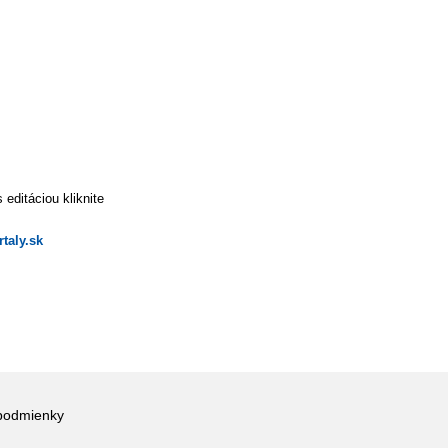
editáciou kliknite
taly.sk
podmienky