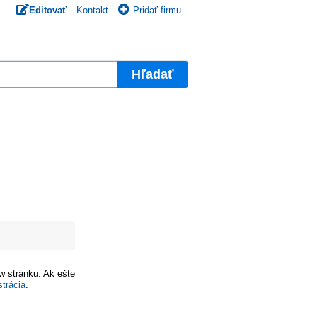
Editovať
Kontakt
Pridať firmu
Hľadať
ww stránku. Ak ešte
strácia
.