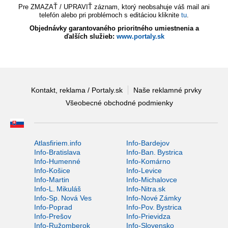
Pre ZMAZAŤ / UPRAVIŤ záznam, ktorý neobsahuje váš mail ani
telefón alebo pri problémoch s editáciou kliknite
tu
.
Objednávky garantovaného prioritného umiestnenia a
ďalších služieb:
www.portaly.sk
Kontakt, reklama / Portaly.sk
Naše reklamné prvky
Všeobecné obchodné podmienky
Atlasfiriem.info
Info-Bardejov
Info-Bratislava
Info-Ban. Bystrica
Info-Humenné
Info-Komárno
Info-Košice
Info-Levice
Info-Martin
Info-Michalovce
Info-L. Mikuláš
Info-Nitra.sk
Info-Sp. Nová Ves
Info-Nové Zámky
Info-Poprad
Info-Pov. Bystrica
Info-Prešov
Info-Prievidza
Info-Ružomberok
Info-Slovensko