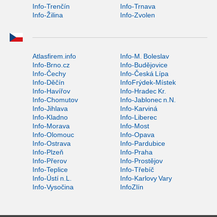
Info-Trenčín
Info-Trnava
Info-Žilina
Info-Zvolen
Atlasfirem.info
Info-M. Boleslav
Info-Brno.cz
Info-Budějovice
Info-Čechy
Info-Česká Lípa
Info-Děčín
InfoFrýdek-Místek
Info-Havířov
Info-Hradec Kr.
Info-Chomutov
Info-Jablonec n.N.
Info-Jihlava
Info-Karviná
Info-Kladno
Info-Liberec
Info-Morava
Info-Most
Info-Olomouc
Info-Opava
Info-Ostrava
Info-Pardubice
Info-Plzeň
Info-Praha
Info-Přerov
Info-Prostějov
Info-Teplice
Info-Třebíč
Info-Ústí n.L.
Info-Karlovy Vary
Info-Vysočina
InfoZlín