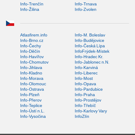
Info-Trenčín
Info-Trnava
Info-Žilina
Info-Zvolen
Atlasfirem.info
Info-M. Boleslav
Info-Brno.cz
Info-Budějovice
Info-Čechy
Info-Česká Lípa
Info-Děčín
InfoFrýdek-Místek
Info-Havířov
Info-Hradec Kr.
Info-Chomutov
Info-Jablonec n.N.
Info-Jihlava
Info-Karviná
Info-Kladno
Info-Liberec
Info-Morava
Info-Most
Info-Olomouc
Info-Opava
Info-Ostrava
Info-Pardubice
Info-Plzeň
Info-Praha
Info-Přerov
Info-Prostějov
Info-Teplice
Info-Třebíč
Info-Ústí n.L.
Info-Karlovy Vary
Info-Vysočina
InfoZlín