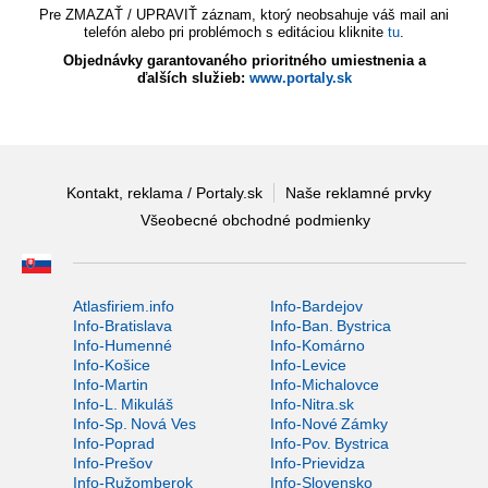
Pre ZMAZAŤ / UPRAVIŤ záznam, ktorý neobsahuje váš mail ani
telefón alebo pri problémoch s editáciou kliknite
tu
.
Objednávky garantovaného prioritného umiestnenia a
ďalších služieb:
www.portaly.sk
Kontakt, reklama / Portaly.sk
Naše reklamné prvky
Všeobecné obchodné podmienky
Atlasfiriem.info
Info-Bardejov
Info-Bratislava
Info-Ban. Bystrica
Info-Humenné
Info-Komárno
Info-Košice
Info-Levice
Info-Martin
Info-Michalovce
Info-L. Mikuláš
Info-Nitra.sk
Info-Sp. Nová Ves
Info-Nové Zámky
Info-Poprad
Info-Pov. Bystrica
Info-Prešov
Info-Prievidza
Info-Ružomberok
Info-Slovensko