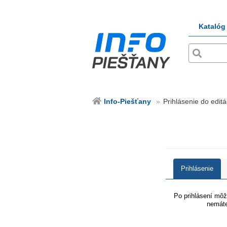
Katalóg
Info-Piešťany
Prihlásenie do editá
Prihlásenie
Po prihlásení môže
nemáte