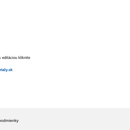
editáciou kliknite
taly.sk
podmienky