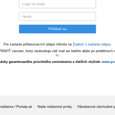
Pre zaslanie prihlasovacích údajov kliknite na
Žiadosť o zaslanie údajov.
VIŤ záznam, ktorý neobsahuje váš mail ani telefón alebo pri problémoch s 
tu
.
ávky garantovaného prioritného umiestnenia a ďalších služieb:
www.por
 reklama / Portaly.sk
Naše reklamné prvky
Všeobecné obchodné 