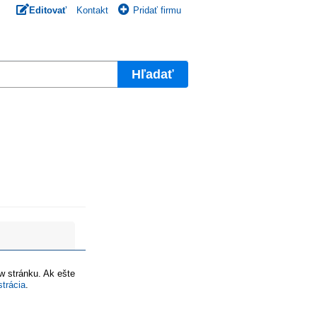
Editovať
Kontakt
Pridať firmu
Hľadať
ww stránku. Ak ešte
strácia
.