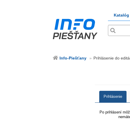
Katalóg
Info-Piešťany
Prihlásenie do editá
Prihlásenie
Po prihlásení môže
nemáte