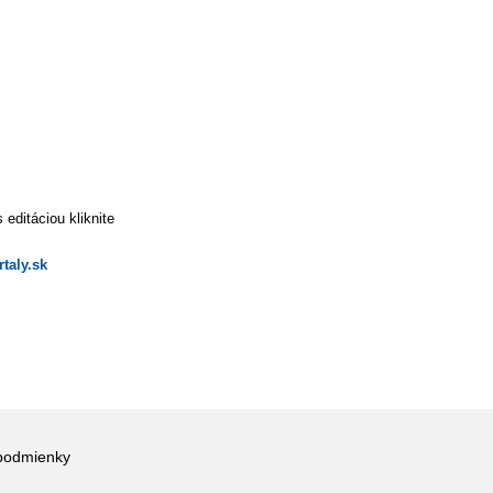
editáciou kliknite
taly.sk
podmienky