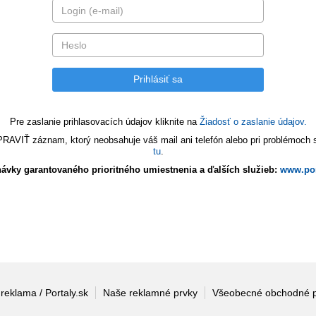
Pre zaslanie prihlasovacích údajov kliknite na
Žiadosť o zaslanie údajov.
VIŤ záznam, ktorý neobsahuje váš mail ani telefón alebo pri problémoch s 
tu
.
ávky garantovaného prioritného umiestnenia a ďalších služieb:
www.por
 reklama / Portaly.sk
Naše reklamné prvky
Všeobecné obchodné 