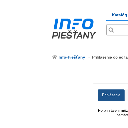
Katalóg
Info-Piešťany
Prihlásenie do editá
Prihlásenie
Po prihlásení môže
nemáte