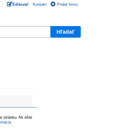
Editovať
Kontakt
Pridať firmu
Hľadať
ww stránku. Ak ešte
strácia
.