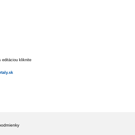
editáciou kliknite
taly.sk
podmienky