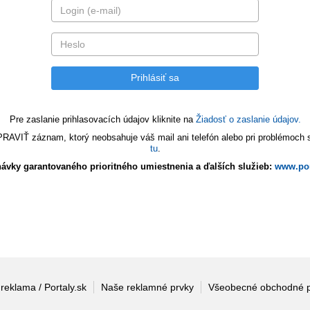
Pre zaslanie prihlasovacích údajov kliknite na
Žiadosť o zaslanie údajov.
VIŤ záznam, ktorý neobsahuje váš mail ani telefón alebo pri problémoch s 
tu
.
ávky garantovaného prioritného umiestnenia a ďalších služieb:
www.por
 reklama / Portaly.sk
Naše reklamné prvky
Všeobecné obchodné 