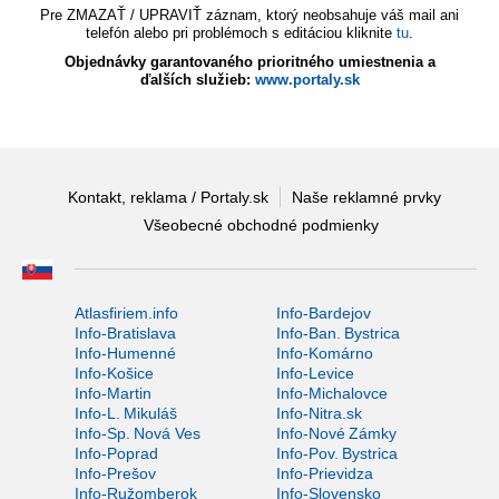
Pre ZMAZAŤ / UPRAVIŤ záznam, ktorý neobsahuje váš mail ani
telefón alebo pri problémoch s editáciou kliknite
tu
.
Objednávky garantovaného prioritného umiestnenia a
ďalších služieb:
www.portaly.sk
Kontakt, reklama / Portaly.sk
Naše reklamné prvky
Všeobecné obchodné podmienky
Atlasfiriem.info
Info-Bardejov
Info-Bratislava
Info-Ban. Bystrica
Info-Humenné
Info-Komárno
Info-Košice
Info-Levice
Info-Martin
Info-Michalovce
Info-L. Mikuláš
Info-Nitra.sk
Info-Sp. Nová Ves
Info-Nové Zámky
Info-Poprad
Info-Pov. Bystrica
Info-Prešov
Info-Prievidza
Info-Ružomberok
Info-Slovensko