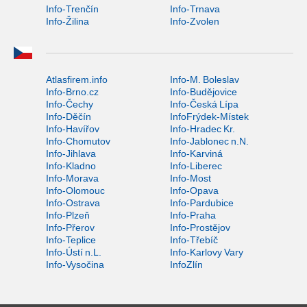
Info-Trenčín
Info-Trnava
Info-Žilina
Info-Zvolen
Atlasfirem.info
Info-M. Boleslav
Info-Brno.cz
Info-Budějovice
Info-Čechy
Info-Česká Lípa
Info-Děčín
InfoFrýdek-Místek
Info-Havířov
Info-Hradec Kr.
Info-Chomutov
Info-Jablonec n.N.
Info-Jihlava
Info-Karviná
Info-Kladno
Info-Liberec
Info-Morava
Info-Most
Info-Olomouc
Info-Opava
Info-Ostrava
Info-Pardubice
Info-Plzeň
Info-Praha
Info-Přerov
Info-Prostějov
Info-Teplice
Info-Třebíč
Info-Ústí n.L.
Info-Karlovy Vary
Info-Vysočina
InfoZlín