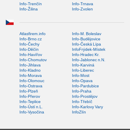
Info-Trenčín
Info-Trnava
Info-Žilina
Info-Zvolen
Atlasfirem.info
Info-M. Boleslav
Info-Brno.cz
Info-Budějovice
Info-Čechy
Info-Česká Lípa
Info-Děčín
InfoFrýdek-Místek
Info-Havířov
Info-Hradec Kr.
Info-Chomutov
Info-Jablonec n.N.
Info-Jihlava
Info-Karviná
Info-Kladno
Info-Liberec
Info-Morava
Info-Most
Info-Olomouc
Info-Opava
Info-Ostrava
Info-Pardubice
Info-Plzeň
Info-Praha
Info-Přerov
Info-Prostějov
Info-Teplice
Info-Třebíč
Info-Ústí n.L.
Info-Karlovy Vary
Info-Vysočina
InfoZlín