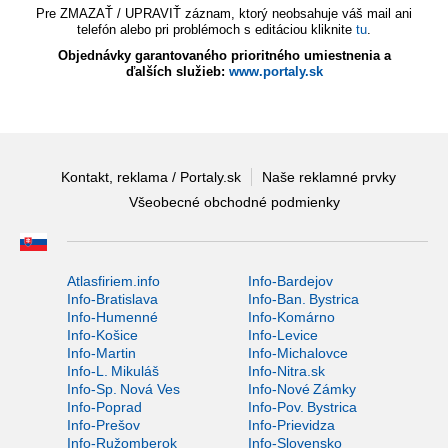
Pre ZMAZAŤ / UPRAVIŤ záznam, ktorý neobsahuje váš mail ani
telefón alebo pri problémoch s editáciou kliknite
tu
.
Objednávky garantovaného prioritného umiestnenia a
ďalších služieb:
www.portaly.sk
Kontakt, reklama / Portaly.sk
Naše reklamné prvky
Všeobecné obchodné podmienky
Atlasfiriem.info
Info-Bardejov
Info-Bratislava
Info-Ban. Bystrica
Info-Humenné
Info-Komárno
Info-Košice
Info-Levice
Info-Martin
Info-Michalovce
Info-L. Mikuláš
Info-Nitra.sk
Info-Sp. Nová Ves
Info-Nové Zámky
Info-Poprad
Info-Pov. Bystrica
Info-Prešov
Info-Prievidza
Info-Ružomberok
Info-Slovensko