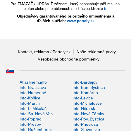
Pre ZMAZAŤ / UPRAVIŤ záznam, ktorý neobsahuje váš mail ani
telefón alebo pri problémoch s editáciou kliknite
tu
.
Objednávky garantovaného prioritného umiestnenia a
ďalších služieb:
www.portaly.sk
Kontakt, reklama / Portaly.sk
Naše reklamné prvky
Všeobecné obchodné podmienky
Atlasfiriem.info
Info-Bardejov
Info-Bratislava
Info-Ban. Bystrica
Info-Humenné
Info-Komárno
Info-Košice
Info-Levice
Info-Martin
Info-Michalovce
Info-L. Mikuláš
Info-Nitra.sk
Info-Sp. Nová Ves
Info-Nové Zámky
Info-Poprad
Info-Pov. Bystrica
Info-Prešov
Info-Prievidza
Info-Ružomberok
Info-Slovensko