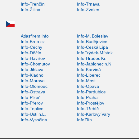
Info-Trenčín
Info-Trnava
Info-Žilina
Info-Zvolen
Atlasfirem.info
Info-M. Boleslav
Info-Brno.cz
Info-Budějovice
Info-Čechy
Info-Česká Lípa
Info-Děčín
InfoFrýdek-Místek
Info-Havířov
Info-Hradec Kr.
Info-Chomutov
Info-Jablonec n.N.
Info-Jihlava
Info-Karviná
Info-Kladno
Info-Liberec
Info-Morava
Info-Most
Info-Olomouc
Info-Opava
Info-Ostrava
Info-Pardubice
Info-Plzeň
Info-Praha
Info-Přerov
Info-Prostějov
Info-Teplice
Info-Třebíč
Info-Ústí n.L.
Info-Karlovy Vary
Info-Vysočina
InfoZlín