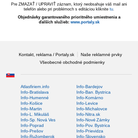
Pre ZMAZAŤ / UPRAVIŤ záznam, ktorý neobsahuje váš mail ani
telefón alebo pri problémoch s editáciou kliknite
tu
.
Objednávky garantovaného prioritného umiestnenia a
ďalších služieb:
www.portaly.sk
Kontakt, reklama / Portaly.sk
Naše reklamné prvky
Všeobecné obchodné podmienky
Atlasfiriem.info
Info-Bardejov
Info-Bratislava
Info-Ban. Bystrica
Info-Humenné
Info-Komárno
Info-Košice
Info-Levice
Info-Martin
Info-Michalovce
Info-L. Mikuláš
Info-Nitra.sk
Info-Sp. Nová Ves
Info-Nové Zámky
Info-Poprad
Info-Pov. Bystrica
Info-Prešov
Info-Prievidza
Info-Ružomberok
Info-Slovensko