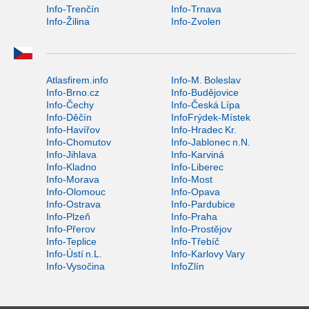
Info-Trenčín
Info-Trnava
Info-Žilina
Info-Zvolen
Atlasfirem.info
Info-M. Boleslav
Info-Brno.cz
Info-Budějovice
Info-Čechy
Info-Česká Lípa
Info-Děčín
InfoFrýdek-Místek
Info-Havířov
Info-Hradec Kr.
Info-Chomutov
Info-Jablonec n.N.
Info-Jihlava
Info-Karviná
Info-Kladno
Info-Liberec
Info-Morava
Info-Most
Info-Olomouc
Info-Opava
Info-Ostrava
Info-Pardubice
Info-Plzeň
Info-Praha
Info-Přerov
Info-Prostějov
Info-Teplice
Info-Třebíč
Info-Ústí n.L.
Info-Karlovy Vary
Info-Vysočina
InfoZlín