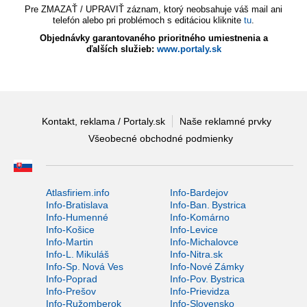
Pre ZMAZAŤ / UPRAVIŤ záznam, ktorý neobsahuje váš mail ani
telefón alebo pri problémoch s editáciou kliknite
tu
.
Objednávky garantovaného prioritného umiestnenia a
ďalších služieb:
www.portaly.sk
Kontakt, reklama / Portaly.sk
Naše reklamné prvky
Všeobecné obchodné podmienky
Atlasfiriem.info
Info-Bardejov
Info-Bratislava
Info-Ban. Bystrica
Info-Humenné
Info-Komárno
Info-Košice
Info-Levice
Info-Martin
Info-Michalovce
Info-L. Mikuláš
Info-Nitra.sk
Info-Sp. Nová Ves
Info-Nové Zámky
Info-Poprad
Info-Pov. Bystrica
Info-Prešov
Info-Prievidza
Info-Ružomberok
Info-Slovensko