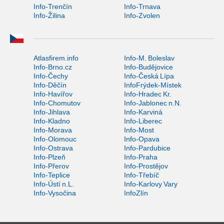
Info-Trenčín
Info-Trnava
Info-Žilina
Info-Zvolen
Atlasfirem.info
Info-M. Boleslav
Info-Brno.cz
Info-Budějovice
Info-Čechy
Info-Česká Lípa
Info-Děčín
InfoFrýdek-Místek
Info-Havířov
Info-Hradec Kr.
Info-Chomutov
Info-Jablonec n.N.
Info-Jihlava
Info-Karviná
Info-Kladno
Info-Liberec
Info-Morava
Info-Most
Info-Olomouc
Info-Opava
Info-Ostrava
Info-Pardubice
Info-Plzeň
Info-Praha
Info-Přerov
Info-Prostějov
Info-Teplice
Info-Třebíč
Info-Ústí n.L.
Info-Karlovy Vary
Info-Vysočina
InfoZlín