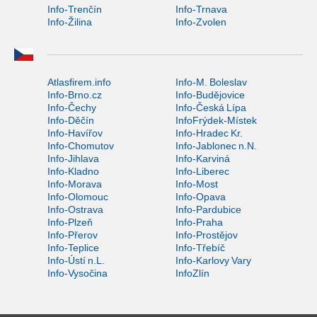
Info-Trenčín
Info-Trnava
Info-Žilina
Info-Zvolen
Atlasfirem.info
Info-M. Boleslav
Info-Brno.cz
Info-Budějovice
Info-Čechy
Info-Česká Lípa
Info-Děčín
InfoFrýdek-Místek
Info-Havířov
Info-Hradec Kr.
Info-Chomutov
Info-Jablonec n.N.
Info-Jihlava
Info-Karviná
Info-Kladno
Info-Liberec
Info-Morava
Info-Most
Info-Olomouc
Info-Opava
Info-Ostrava
Info-Pardubice
Info-Plzeň
Info-Praha
Info-Přerov
Info-Prostějov
Info-Teplice
Info-Třebíč
Info-Ústí n.L.
Info-Karlovy Vary
Info-Vysočina
InfoZlín