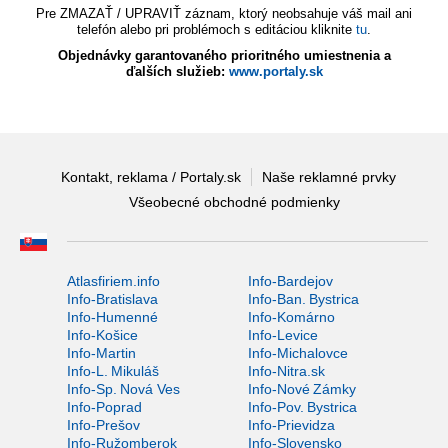
Pre ZMAZAŤ / UPRAVIŤ záznam, ktorý neobsahuje váš mail ani
telefón alebo pri problémoch s editáciou kliknite
tu
.
Objednávky garantovaného prioritného umiestnenia a
ďalších služieb:
www.portaly.sk
Kontakt, reklama / Portaly.sk
Naše reklamné prvky
Všeobecné obchodné podmienky
Atlasfiriem.info
Info-Bardejov
Info-Bratislava
Info-Ban. Bystrica
Info-Humenné
Info-Komárno
Info-Košice
Info-Levice
Info-Martin
Info-Michalovce
Info-L. Mikuláš
Info-Nitra.sk
Info-Sp. Nová Ves
Info-Nové Zámky
Info-Poprad
Info-Pov. Bystrica
Info-Prešov
Info-Prievidza
Info-Ružomberok
Info-Slovensko