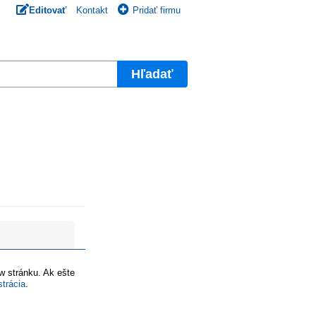
Editovať
Kontakt
Pridať firmu
Hľadať
ww stránku. Ak ešte
strácia
.