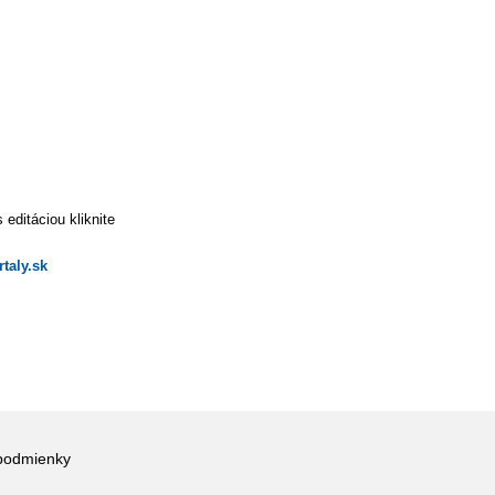
editáciou kliknite
taly.sk
podmienky