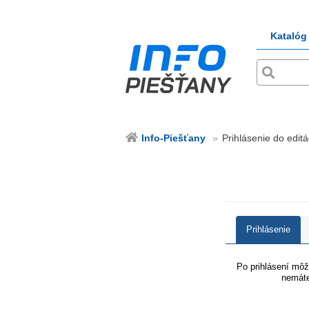
Katalóg
Info-Piešťany
Prihlásenie do editá
Prihlásenie
Po prihlásení môže
nemáte