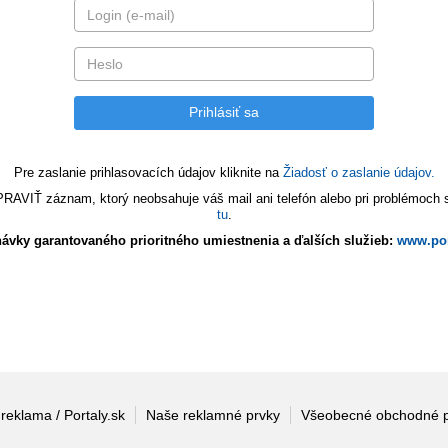
Pre zaslanie prihlasovacích údajov kliknite na
Žiadosť o zaslanie údajov.
VIŤ záznam, ktorý neobsahuje váš mail ani telefón alebo pri problémoch s 
tu
.
ávky garantovaného prioritného umiestnenia a ďalších služieb:
www.por
 reklama / Portaly.sk
Naše reklamné prvky
Všeobecné obchodné 