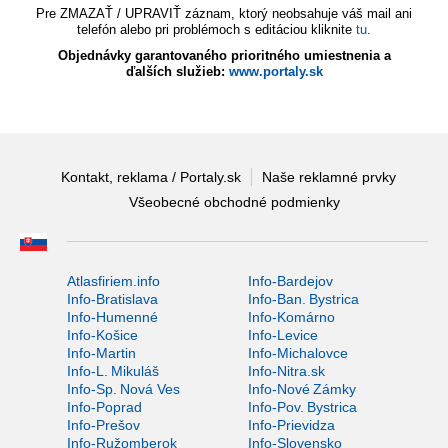
Pre ZMAZAŤ / UPRAVIŤ záznam, ktorý neobsahuje váš mail ani
telefón alebo pri problémoch s editáciou kliknite
tu
.
Objednávky garantovaného prioritného umiestnenia a
ďalších služieb:
www.portaly.sk
Kontakt, reklama / Portaly.sk
Naše reklamné prvky
Všeobecné obchodné podmienky
Atlasfiriem.info
Info-Bardejov
Info-Bratislava
Info-Ban. Bystrica
Info-Humenné
Info-Komárno
Info-Košice
Info-Levice
Info-Martin
Info-Michalovce
Info-L. Mikuláš
Info-Nitra.sk
Info-Sp. Nová Ves
Info-Nové Zámky
Info-Poprad
Info-Pov. Bystrica
Info-Prešov
Info-Prievidza
Info-Ružomberok
Info-Slovensko