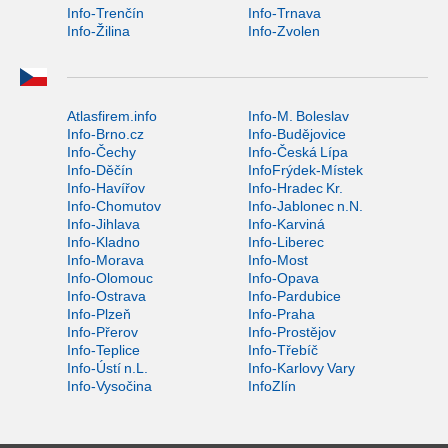
Info-Trenčín
Info-Trnava
Info-Žilina
Info-Zvolen
Atlasfirem.info
Info-M. Boleslav
Info-Brno.cz
Info-Budějovice
Info-Čechy
Info-Česká Lípa
Info-Děčín
InfoFrýdek-Místek
Info-Havířov
Info-Hradec Kr.
Info-Chomutov
Info-Jablonec n.N.
Info-Jihlava
Info-Karviná
Info-Kladno
Info-Liberec
Info-Morava
Info-Most
Info-Olomouc
Info-Opava
Info-Ostrava
Info-Pardubice
Info-Plzeň
Info-Praha
Info-Přerov
Info-Prostějov
Info-Teplice
Info-Třebíč
Info-Ústí n.L.
Info-Karlovy Vary
Info-Vysočina
InfoZlín