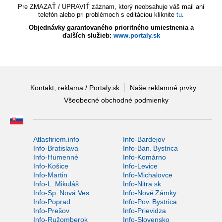
Pre ZMAZAŤ / UPRAVIŤ záznam, ktorý neobsahuje váš mail ani
telefón alebo pri problémoch s editáciou kliknite
tu
.
Objednávky garantovaného prioritného umiestnenia a
ďalších služieb:
www.portaly.sk
Kontakt, reklama / Portaly.sk
Naše reklamné prvky
Všeobecné obchodné podmienky
Atlasfiriem.info
Info-Bardejov
Info-Bratislava
Info-Ban. Bystrica
Info-Humenné
Info-Komárno
Info-Košice
Info-Levice
Info-Martin
Info-Michalovce
Info-L. Mikuláš
Info-Nitra.sk
Info-Sp. Nová Ves
Info-Nové Zámky
Info-Poprad
Info-Pov. Bystrica
Info-Prešov
Info-Prievidza
Info-Ružomberok
Info-Slovensko