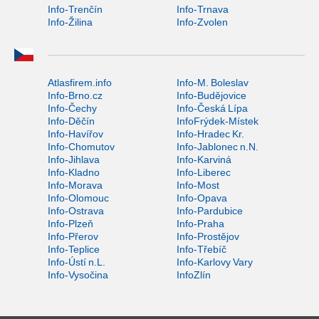
Info-Trenčín
Info-Trnava
Info-Žilina
Info-Zvolen
Atlasfirem.info
Info-M. Boleslav
Info-Brno.cz
Info-Budějovice
Info-Čechy
Info-Česká Lípa
Info-Děčín
InfoFrýdek-Místek
Info-Havířov
Info-Hradec Kr.
Info-Chomutov
Info-Jablonec n.N.
Info-Jihlava
Info-Karviná
Info-Kladno
Info-Liberec
Info-Morava
Info-Most
Info-Olomouc
Info-Opava
Info-Ostrava
Info-Pardubice
Info-Plzeň
Info-Praha
Info-Přerov
Info-Prostějov
Info-Teplice
Info-Třebíč
Info-Ústí n.L.
Info-Karlovy Vary
Info-Vysočina
InfoZlín