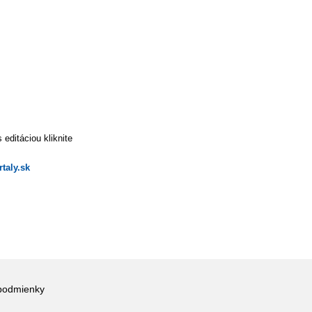
editáciou kliknite
taly.sk
podmienky