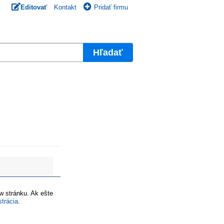
Editovať
Kontakt
Pridať firmu
Hľadať
ww stránku. Ak ešte
strácia
.