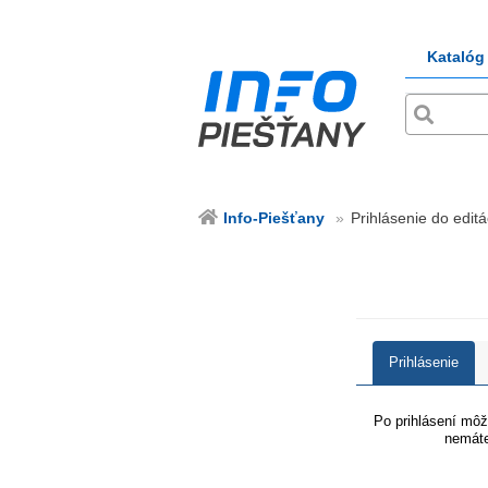
Katalóg
Info-Piešťany
Prihlásenie do editá
Prihlásenie
Po prihlásení môže
nemáte