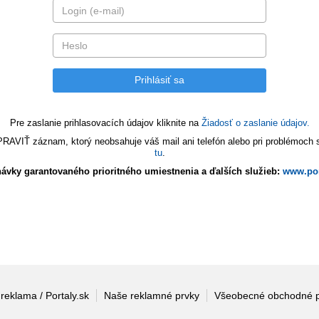
Pre zaslanie prihlasovacích údajov kliknite na
Žiadosť o zaslanie údajov.
VIŤ záznam, ktorý neobsahuje váš mail ani telefón alebo pri problémoch s 
tu
.
ávky garantovaného prioritného umiestnenia a ďalších služieb:
www.por
 reklama / Portaly.sk
Naše reklamné prvky
Všeobecné obchodné 