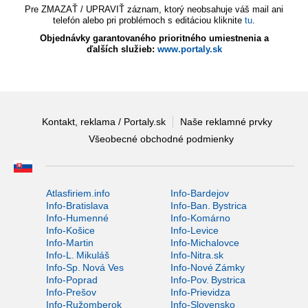
Pre ZMAZAŤ / UPRAVIŤ záznam, ktorý neobsahuje váš mail ani
telefón alebo pri problémoch s editáciou kliknite
tu
.
Objednávky garantovaného prioritného umiestnenia a
ďalších služieb:
www.portaly.sk
Kontakt, reklama / Portaly.sk
Naše reklamné prvky
Všeobecné obchodné podmienky
Atlasfiriem.info
Info-Bardejov
Info-Bratislava
Info-Ban. Bystrica
Info-Humenné
Info-Komárno
Info-Košice
Info-Levice
Info-Martin
Info-Michalovce
Info-L. Mikuláš
Info-Nitra.sk
Info-Sp. Nová Ves
Info-Nové Zámky
Info-Poprad
Info-Pov. Bystrica
Info-Prešov
Info-Prievidza
Info-Ružomberok
Info-Slovensko