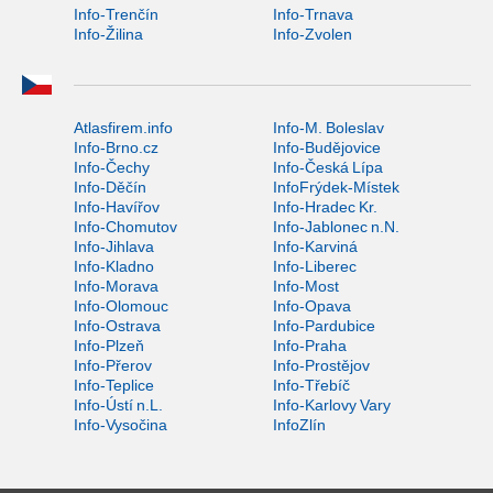
Info-Trenčín
Info-Trnava
Info-Žilina
Info-Zvolen
Atlasfirem.info
Info-M. Boleslav
Info-Brno.cz
Info-Budějovice
Info-Čechy
Info-Česká Lípa
Info-Děčín
InfoFrýdek-Místek
Info-Havířov
Info-Hradec Kr.
Info-Chomutov
Info-Jablonec n.N.
Info-Jihlava
Info-Karviná
Info-Kladno
Info-Liberec
Info-Morava
Info-Most
Info-Olomouc
Info-Opava
Info-Ostrava
Info-Pardubice
Info-Plzeň
Info-Praha
Info-Přerov
Info-Prostějov
Info-Teplice
Info-Třebíč
Info-Ústí n.L.
Info-Karlovy Vary
Info-Vysočina
InfoZlín